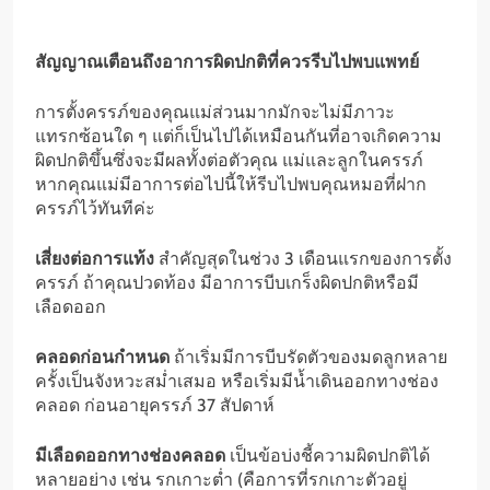
สัญญาณเตือนถึงอาการผิดปกติที่ควรรีบไปพบแพทย์
การตั้งครรภ์ของคุณแม่ส่วนมากมักจะไม่มีภาวะ
แทรกซ้อนใด ๆ แต่ก็เป็นไปได้เหมือนกันที่อาจเกิดความ
ผิดปกติขึ้นซึ่งจะมีผลทั้งต่อตัวคุณ แม่และลูกในครรภ์
หากคุณแม่มีอาการต่อไปนี้ให้รีบไปพบคุณหมอที่ฝาก
ครรภ์ไว้ทันทีค่ะ
เสี่ยงต่อการแท้ง
สำคัญสุดในช่วง 3 เดือนแรกของการตั้ง
ครรภ์ ถ้าคุณปวดท้อง มีอาการบีบเกร็งผิดปกติหรือมี
เลือดออก
คลอดก่อนกำหนด
ถ้าเริ่มมีการบีบรัดตัวของมดลูกหลาย
ครั้งเป็นจังหวะสม่ำเสมอ หรือเริ่มมีน้ำเดินออกทางช่อง
คลอด ก่อนอายุครรภ์ 37 สัปดาห์
มีเลือดออกทางช่องคลอด
เป็นข้อบ่งชี้ความผิดปกติได้
หลายอย่าง เช่น รกเกาะต่ำ (คือการที่รกเกาะตัวอยู่