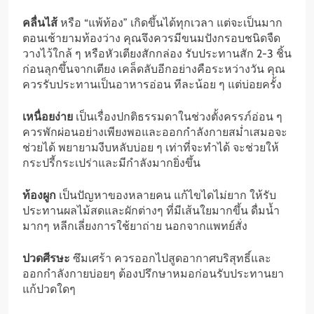
คลื่นไส้
หรือ “แพ้ท้อง” เกิดขึ้นได้ทุกเวลา แต่จะเป็นมาก
ตอนเช้ายามท้องว่าง คุณจึงควรมีขนมปังกรอบชนิดจืด
วางไว้ใกล้ ๆ หรือหัวเตียงสักกล่อง รับประทานสัก 2-3 ชิ้น
ก่อนลุกขึ้นจากเตียง เคล็ดลับอีกอย่างคือระหว่างวัน คุณ
ควรรับประทานเป็นอาหารอ่อน ทีละน้อย ๆ แต่บ่อยครั้ง
เหนื่อยง่าย
เป็นเรื่องปกติธรรมดาในช่วงตั้งครรภ์อ่อน ๆ
ควรพักผ่อนอย่างเพียงพอและออกกำลังกายสม่ำเสมอจะ
ช่วยได้ พยายามงีบหลับบ่อย ๆ เท่าที่จะทำได้ จะช่วยให้
กระปรี้กระเปร่าและมีกำลังมากยิ่งขึ้น
ท้องผูก
เป็นปัญหาของหลายคน แก้ไขไดไม่ยาก ให้รับ
ประทานผลไม้สดและผักต่างๆ ที่มีเส้นใยมากขึ้น ดื่มน้ำ
มากๆ หลีกเลี่ยงการใช้ยาถ่าย นอกจากแพทย์สั่ง
ปวดศีรษะ
ซึมเศร้า ควรออกไปสูดอากาศบริสุทธิ์และ
ออกกำลังกายบ่อยๆ ต้องปรึกษาหมอก่อนรับประทานยา
แก้ปวดใดๆ