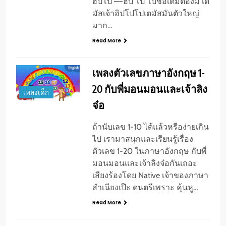
ฮิปโป —-ฮิป โป โปชื่อเต็มต้องมี เต
มัสเจ้าฮิปโปโปเตมัสมันตัวใหญ่
มาก…
Read More
เพลงตัวเลขภาษาอังกฤษ 1-
20 กับพี่มอนมอนและเจ้าลิง
เพลงเด็ก
จ๋อ
ถ้านับเลข 1-10 ได้แล้วหรือง่ายเกิน
ไป เรามาสนุกและเรียนรู้เรื่อง
ตัวเลข 1-20 ในภาษาอังกฤษ กับพี่
มอนมอนและเจ้าลิงจ๋อกันเถอะ
เสียงร้องโดย Native เจ้าของภาษา
สำเนียงเป๊ะ ดนตรีเพราะ คุ้นหู…
Read More