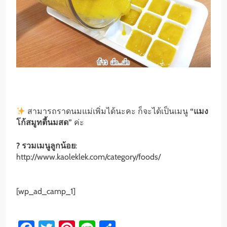
สามารถราดนมแม่เพิ่มได้นะคะ ก็จะได้เป็นเมนู
“แมง
โก้สมูทตี้นมสด”
ค่ะ
? รวมเมนูลูกน้อย
:
http://www.kaoleklek.com/category/foods/
[wp_ad_camp_1]