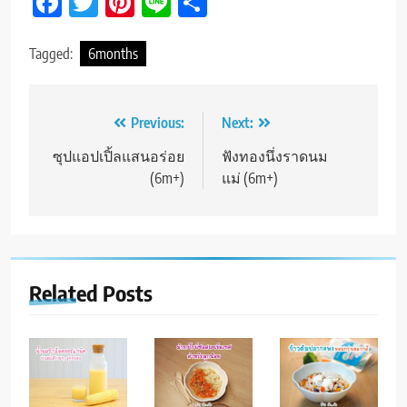
Facebook
Twitter
Pinterest
Line
Share
Tagged:
6months
Post
Previous:
Next:
navigation
ซุปแอปเปิ้ลแสนอร่อย
ฟังทองนึ่งราดนม
(6m+)
แม่ (6m+)
Related Posts