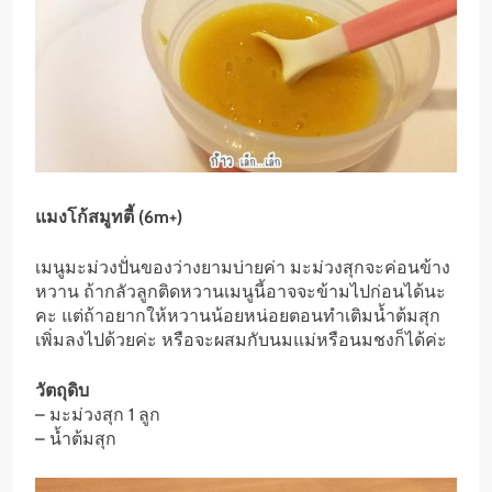
แมงโก้สมูทตี้ (6m+)
เมนูมะม่วงปั่นของว่างยามบ่ายค่า มะม่วงสุกจะค่อนข้าง
หวาน ถ้ากลัวลูกติดหวานเมนูนี้อาจจะข้ามไปก่อนได้นะ
คะ แต่ถ้าอยากให้หวานน้อยหน่อยตอนทำเติมน้ำต้มสุก
เพิ่มลงไปด้วยค่ะ หรือจะผสมกับนมแม่หรือนมชงก็ได้ค่ะ
วัตถุดิบ
– มะม่วงสุก 1 ลูก
– น้ำต้มสุก