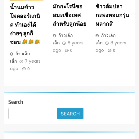
มักกะโรนีซอ
ข้าวต้มปลา
น้ำนมข้าว
สมะเชือเทศ
กะพงหอมกรุ่น
โพดออร์แกนิ
สำหรับลูกน้อย
หลากสี
ค ทำเองได้
ง่ายๆ ลูกก็
ก้าวเล็ก
ก้าวเล็ก
ชอบ
เล็ก
8 years
เล็ก
8 years
ago
ago
0
0
ก้าวเล็ก
เล็ก
7 years
ago
0
Search
SEARCH