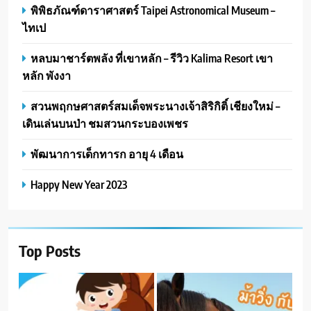
พิพิธภัณฑ์ดาราศาสตร์ Taipei Astronomical Museum –
ไทเป
หลบมาชาร์ตพลัง ที่เขาหลัก – รีวิว Kalima Resort เขา
หลัก พังงา
สวนพฤกษศาสตร์สมเด็จพระนางเจ้าสิริกิติ์ เชียงใหม่ –
เดินเล่นบนป่า ชมสวนกระบองเพชร
พัฒนาการเด็กทารก อายุ 4 เดือน
Happy New Year 2023
Top Posts