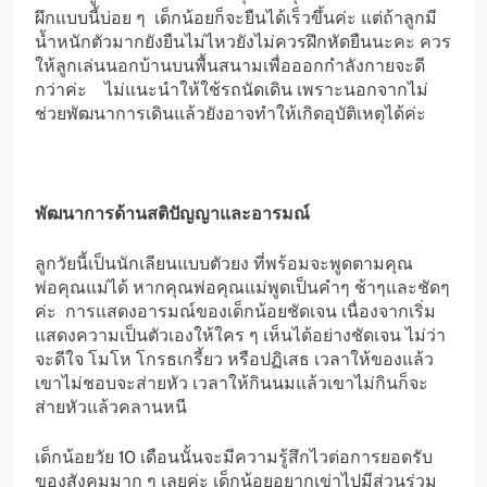
ผึกแบบนี้บ่อย ๆ เด็กน้อยก็จะยืนได้เร็วขึ้นค่ะ แต่ถ้าลูกมี
น้ำหนักตัวมากยังยืนไม่ไหวยังไม่ควรฝึกหัดยืนนะคะ ควร
ให้ลูกเล่นนอกบ้านบนพื้นสนามเพื่อออกกำลังกายจะดี
กว่าค่ะ ไม่แนะนำให้ใช้รถนัดเดิน เพราะนอกจากไม่
ช่วยพัฒนาการเดินแล้วยังอาจทำให้เกิดอุบัติเหตุได้ค่ะ
พัฒนาการด้านสติปัญญาและอารมณ์
ลูกวัยนี้เป็นนักเลียนแบบตัวยง ที่พร้อมจะพูดตามคุณ
พ่อคุณแม่ได้ หากคุณพ่อคุณแม่พูดเป็นคำๆ ช้าๆและชัดๆ
ค่ะ การแสดงอารมณ์ของเด็กน้อยชัดเจน เนื่องจากเริ่ม
แสดงความเป็นตัวเองให้ใคร ๆ เห็นได้อย่างชัดเจน ไม่ว่า
จะดีใจ โมโห โกรธเกรี้ยว หรือปฏิเสธ เวลาให้ของแล้ว
เขาไม่ชอบจะส่ายหัว เวลาให้กินนมแล้วเขาไม่กินก็จะ
ส่ายหัวแล้วคลานหนี
เด็กน้อยวัย 10 เดือนนั้นจะมีความรู้สึกไวต่อการยอดรับ
ของสังคมมาก ๆ เลยค่ะ เด็กน้อยอยากเข่าไปมีส่วนร่วม