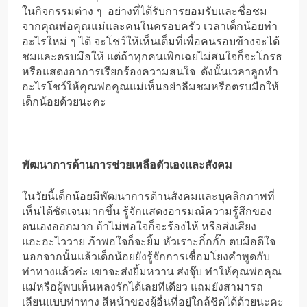
ในกิจกรรมต่าง ๆ อย่างที่ได้รับการยอมรับและชื่อชม
จากคุณพ่อคุณแม่และคนในครอบครัว เวลาเด็กน้อยทำ
อะไรใหม่ ๆ ได้ จะโชว์ให้เห็นเต็มที่เพื่อคนรอบข้างจะได้
ชมและตรบมือให้ แต่ถ้าทุกคนเพิกเฉยไม่สนใจก็จะโกรธ
หรือแสดงอาการเรียกร้องความสนใจ ดังนั้นเวลาลูกทำ
อะไรโชว์ให้คุณพ่อคุณแม่เห็นอย่าลืมชมหรือตรบมือให้
เด็กน้อยด้วยนะคะ
พัฒนาการด้านการช่วยเหลือตัวเองและสังคม
ในวัยนี้เด็กน้อยมีพัฒนาการด้านสังคมและบุคลิกภาพที่
เห็นได้ชัดเจนมากขึ้น รู้จักแสดงอารมณ์ความรู้สึกของ
ตนเองออกมาก ถ้าไม่พอใจก็จะร้องไห้ หรือส่งเสียง
แอะอะไววาย ภ้าพอใจก็จะยิ้ม หัวเราะกิ๋กกั๊ก ตบมือดีใจ
นอกจากนั้นแล้วเด็กน้อยยังรู้จักการเชื่อมโยงคำพูดกับ
ท่าทางแล้วค่ะ เขาจะส่งยิ้มหวาน ส่งจุ๊บ ทำให้คุณพ่อคุณ
แม่หรือผู้พบเห็นหลงรักได้เลยทีเดียว แถมยังสามารถ
เลียนแบบท่าทาง สีหน้าของผู้อื่นที่อยู่ใกล้ชิดได้ด้วยนะคะ