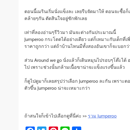
ตอนนี้เมรินเริ่มนั่งแข็งละ เลยรีบจัดมาให้ ตอนจะซื้
คล้ายๆกัน ตัดสินใจอยู่ซักพักเลย
เท่าที่ลองอ่านๆรีวิวมา มันจะต่างกันประมาณนี้
Jumperoo กระโดดได้อย่างเดียว แต่ก็เหมาะกับเด็กที่เพิ่
ราคาถูกกว่า แต่ถ้าบ้านไหนมีทั้งสองอันเขาก็จะบอกว่า
ส่วน Around we go นั่งแล้วก็เดินหมุนไปรอบๆโต๊ะได้
ไป เพราะช่วงนั้นกล้ามเนื้อขาน่าจะแข็งแรงขึ้นแล้ว
ก็ดูไปดูมาก็เลยสรุปว่าเลือก Jumperoo ละกัน เพราะตอน
ตัวขึ้น Jumperoo น่าจะเหมาะกว่า
ถ้าสนใจก็เข้าไปเลือกดูที่นี่ค่ะ >>
รวม Jumperoo