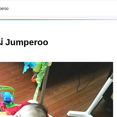
peroo
หม่ Jumperoo