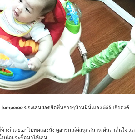
น
Jumperoo
ของเล่นยอดฮิตที่หลายๆบ้านมีนั่นเอง 555 เสียตังค์
่ห้างก็เลยเอาไปทดลองนั่ง ดูอารมณ์ดีสนุกสนาน ตื่นตาตื่นใจ แต่
ี้หน่อยจะซื้อมาให้เล่น