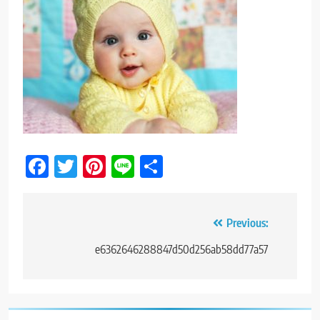
Facebook
Twitter
Pinterest
Line
Share
Post
Previous:
navigation
e6362646288847d50d256ab58dd77a57