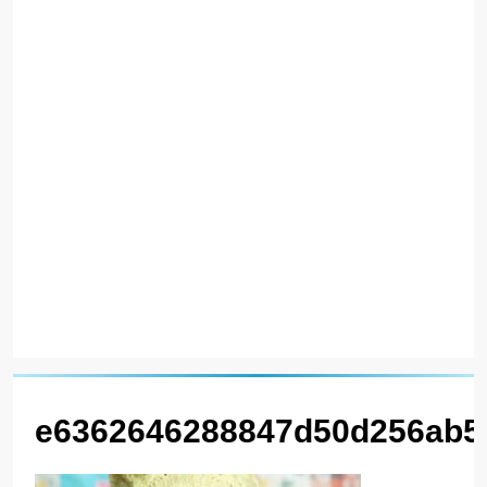
e6362646288847d50d256ab5