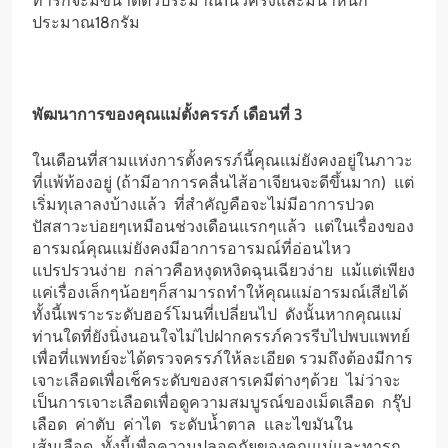
ทารกจะมีขนาดตัวประมาณ1นิ้วครึ่งและมีน้ำหนัก
ประมาณ18กรัม
พัฒนาการของคุณแม่ตั้งครรภ์ เดือนที่ 3
ในเดือนที่สามแห่งการตั้งครรภ์นี้คุณแม่ยังคงอยู่ในภาวะ
ที่แพ้ท้องอยู่ (ถ้ามีอาการคลื่นไส้อาเจียนจะดีขึ้นมาก) แต่
เริ่มทุเลาลงบ้างแล้ว ที่สำคัญคือจะไม่มีอาการปวด
ปัสสาวะบ่อยๆเหมือนช่วงเดือนแรกๆแล้ว แต่ในเรื่องของ
อารมณ์คุณแม่ยังคงมีอาการอารมณ์ที่อ่อนไหว
แปรปรวนง่าย กล่าวคือหงุดหงิดฉุนเฉียวง่าย แม้แต่เพียง
แค่เรื่องเล็กๆน้อยๆก็สามารถทำให้คุณแม่อารมณ์เสียได้
ทั้งนี้เพราะระดับฮอร์โมนที่เปลี่ยนไป ดังนั้นหากคุณแม่
ท่านใดที่ยังนิ่งนอนใจไม่ไปฝากครรภ์ควรรีบไปพบแพทย์
เพื่อที่แพทย์จะได้ตรวจครรภ์ให้ละเอียด รวมถึงต้องมีการ
เจาะเลือดเพื่อเช็คระดับของสารเคมีต่างๆด้วย ไม่ว่าจะ
เป็นการเจาะเลือดเพื่อดูความสมบูรณ์ของเม็ดเลือด กรุ๊ป
เลือด ค่าตับ ค่าไต ระดับน้ำตาล และไขมันใน
เส้นเลือด ทั้งนี้เพื่อความปลอดภัยของคุณแม่และทารก