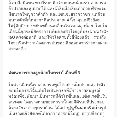
ถ้วน คือมีแขน ขา ศีรษะ มีอวัยวะบนหน้าครบ สามารถ
อ้าปากและหุบปากได้ และมีเล็บมือเล็บเท้าด้วย ศีรษะจะ
มีขนาดใหญ่กว่าลำตัว และแขนจะยาวกว่าขา แต่ด้วย
ขนาดตัวที่เล็กมากๆคือประมาณ 4 นิ้ว คุรแม่จึงยังจะ
ไม่รู้สึกถึงการขยับเขยื้อนเคลื่อนไหวของลูกน้อย โดยใน
เดือนนี้ลูกจะมีอัตราการเต้นของหัวใจอยู่ที่ประมาณ 120-
160 ครั้งต่อนาที และมีหัวใจครบทั้งสี่ห้องแล้ว รวมถึง
ไตจะเริ่มทำงานโดยการขับของเสียออกจากร่างกายผ่าน
สายสะดือ
พัฒนาการของลูกน้อยในครรภ์ เดือนที่ 3
ในช่วงเดือนนี้เราสามารถพูดได้อย่างเต็มปากแล้วว่าตัว
อ่อนในครรภ์นั้นเติบโตเป็นทารกที่มีร่างกายสมบูรณ์
พร้อมที่จะพัฒนาเป็นทารกที่ตัวโตขึ้นและแข็งแรงขึ้นใน
อนาคต โดยร่างกายของทารกนั้นจะมีศีรษะที่ประกอบ
ด้วยอวัยวะต่างๆครบถ้วน ได้แก่ หู(หูชั้นนอกเริ่มเป็นรูป
เป็นร่างแล้วสังเกตได้จากว่าทารกมีใบหู) ตา(เปลือกตา