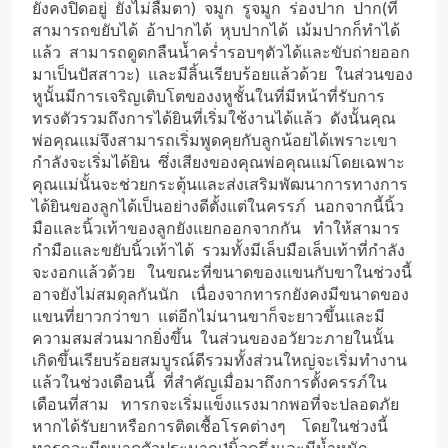
ยังคงปิดอยู่ ยังไม่ลืมตา) จมูก รูจมูก ร่องปาก ปาก(ที่
สามารถขยับได้ อ้าปากได้ หุบปากได้ เม้มปากก็ทำได้
แล้ว สามารถดูดกลืนน้ำคร่ำรอบๆตัวได้และขับถ่ายออก
มาเป็นปัสสาวะ) และมีลิ้นเรียบร้อยแล้วด้วย ในส่วนของ
หูนั้นมีการเจริญเติบโตของงหูชั้นในที่มีหน้าที่รับการ
ทรงตัวรวมถึงการได้ยินที่เริ่มใช้งานได้แล้ว ดังนั้นคุณ
พ่อคุณแม่จึงสามารถเริ่มพูดคุยกับลูกน้อยได้เพราะเขา
กำลังจะเริ่มได้ยิน ซึ่งเสียงของคุณพ่อคุณแม่โดยเฉพาะ
คุณแม่นั้นจะช่วยกระตุ้นและส่งเสริมพัฒนาการทางการ
ได้ยินของลูกได้เป็นอย่างดีตั้งแต่ในครรภ์ นอกจากนี้นิ้ว
มือและนิ้วเท้าของลูกยังแยกออกจากกัน ทำให้สามาร
กำมือและขยับนิ้วเท้าได้ รวมทั้งมีเล็บมือเล็บเท้าที่กำลัง
จะงอกแล้วด้วย ในขณะที่ขนาดของแขนกับขาในช่วงนี้
อาจยังไม่สมดุลกันนัก เนื่องจากทารกยังคงมีขนาดของ
แขนที่ยาวกว่าขา แต่อีกไม่นานขาก็จะยาวขึ้นและมี
ความสมส่วนมากยิ่งขึ้น ในส่วนของอวัยวะภายในนั้น
เกิดขึ้นเรียบร้อยสมบูรณ์ดีรวมทั้งส่วนใหญ่จะเริ่มทำงาน
แล้วในช่วงเดือนนี้ ที่สำคัญเมื่อมาถึงการตั้งครรภ์ใน
เดือนที่สาม ทารกจะเริ่มแข็งแรงมากพอที่จะปลอดภัย
หากได้รับยาหรือการติดเชื้อโรคต่างๆ โดยในช่วงนี้