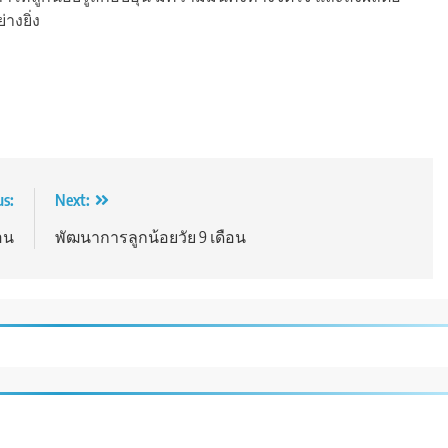
างยิ่ง
us:
Next:
อน
พัฒนาการลูกน้อยวัย 9 เดือน