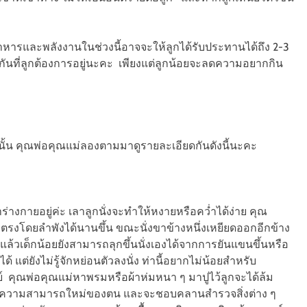
งอาหารและพลังงานในช่วงนี้อาจจะให้ลูกได้รับประทานได้ถึง 2-3
ุ้มกันที่ลูกต้องการอยู่นะคะ เพียงแต่ลูกน้อยจะลดความอยากกิน
นั้น คุณพ่อคุณแม่ลองตามมาดูรายละเอียดกันดังนี้นะคะ
าร่างกายอยู่ค่ะ เลาลูกนั่งจะทำให้หงายหรือคว่ำได้ง่าย คุณ
หลังตรงโดยลำพังได้นานขึ้น ขณะนั่งขาข้างหนึ่งเหยียดออกอีกข้าง
 แล้วเด็กน้อยยังสามารถลุกขึ้นนั่งเองได้จากการยันแขนขึ้นหรือ
ด้ แต่ยังไม่รู้จักหย่อนตัวลงนั่ง ท่านี้อยากไม่น้อยสำหรับ
์ คุณพ่อคุณแม่หาพรมหรือผ้าห่มหนา ๆ มาปูไว้ลูกจะได้ล้ม
้นกับความสามารถใหม่ของตน และจะชอบคลานสำรวจสิ่งต่าง ๆ