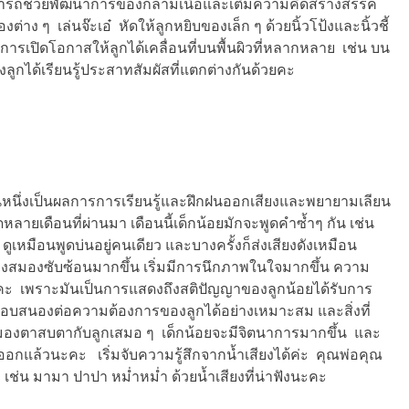
ารถช่วยพัฒนาการของกล้ามเนื้อและเติมความคิดสร้างสรรค์
าง ๆ เล่นจ๊ะเอ๋ หัดให้ลูกหยิบของเล็ก ๆ ด้วยนิ้วโป้งและนิ้วชี้
การเปิดโอกาสให้ลูกได้เคลื่อนที่บนพื้นผิวที่หลากหลาย เช่น บน
ูกได้เรียนรู้ประสาทสัมผัสที่แตกต่างกันด้วยคะ
ส่วนหนึ่งเป็นผลการการเรียนรู้และฝึกฝนออกเสียงและพยายามเลียน
ยเดือนที่ผ่านมา เดือนนี้เด็กน้อยมักจะพูดคำซ้ำๆ กัน เช่น
หมือนพูดบ่นอยู่คนเดียว และบางครั้งก็ส่งเสียงดังเหมือน
งสมองซับซ้อนมากขึ้น เริ่มมีการนึกภาพในใจมากขึ้น ความ
 เพราะมันเป็นการแสดงถึงสติปัญญาของลูกน้อยได้รับการ
ารตอบสนองต่อความต้องการของลูกได้อย่างเหมาะสม และสิ่งที่
แม่มองตาสบตากับลูกเสมอ ๆ เด็กน้อยจะมีจิตนาการมากขึ้น และ
ณ์ออกแล้วนะคะ เริ่มจับความรู้สึกจากน้ำเสียงได้ค่ะ คุณพ่อคุณ
ม เช่น มามา ปาปา หม่ำหม่ำ ด้วยน้ำเสียงที่น่าฟังนะคะ