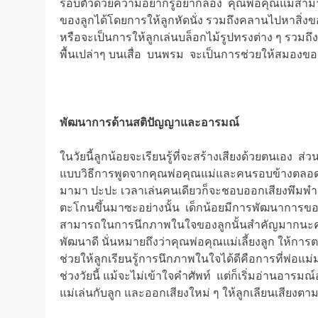
รอบตัวด้วยความอยากรู้อยากลอง คุณพ่อคุณแม่สาม
ของลูกได้โดยการให้ลูกหัดนั่ง รวมถึงคลานไปหาสิ่งของต่
หรือจะเป็นการให้ลูกเล่นบล็อกไม้รูปทรงต่าง ๆ รวมถึง
พื้นเปล่าๆ บนเสื่อ บนพรม จะเป็นการช่วยให้สมองของล
พัฒนาการด้านสติปัญญาและอารมณ์
ในวัยนี้ลูกน้อยจะเรียนรู้ที่จะสร้างเสียงด้วยตนเอง 
แบบวิธีการพูดจากคุณพ่อคุณแม่และคนรอบข้างตลอดหลา
มามา ปะปะ เวลาเล่นคนเดียวก็จะชอบออกเสียงพึมพำ ดูเ
ตะโกนขึ้นมาซะอย่างนั้น เด็กน้อยมีการพัฒนาการขอ
สามารถในการนึกภาพในใจของลูกนั้นสำคัญมากนะคะ
พัฒนาดี นั่นหมายถึงว่าคุณพ่อคุณแม่เลี้ยงลูก ให้ก
ช่วยให้ลูกเรียนรู้การนึกภาพในใจได้ดีคือการที่พ่อ
ช่วงวัยนี้ แม้จะไม่เข้าใจคำศัพท์ แต่ก็เริ่มอ่านอารม
แม่เล่นกับลูก และออกเสียงใหม่ ๆ ให้ลูกเลียนเสียงตา