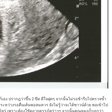
์เอง ปรากฎว่าขึ้น 2 ขึด ดีใจฝุดๆ จากนั้นไม่รอช้ารีบไปตรวจซ้ำ
ระหว่างรอตื่นเต้นพอสมควร ยังไม่รู้ว่าจะได้ซาวน์ด้วย พอเข้าไป
อไหร่ เพราะต้องใช้ดูอายุครรภ์คร่าวๆ จากนั้นคุณหมอก็บอกว่า