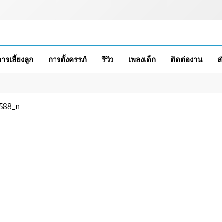
การเลี้ยงลูก
การตั้งครรภ์
รีวิว
เพลงเด็ก
ติดต่องาน
ส
3588_n