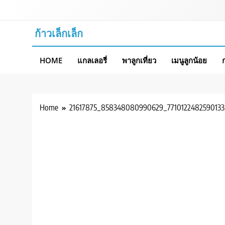
Skip
to
content
ก้าวเล็กเล็ก
HOME
แกลเลอรี่
พาลูกเที่ยว
เมนูลูกน้อย
Home
21617875_858348080990629_771012248259013