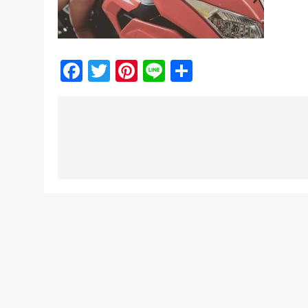
Facebook
Twitter
Pinterest
Line
Share
Post
navigation