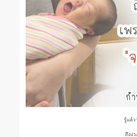
รู้แล
ถึงง