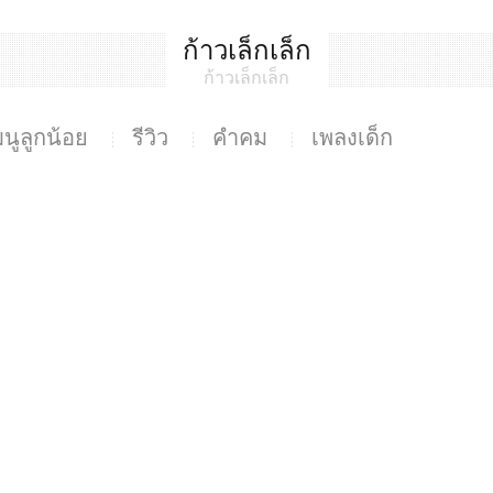
ก้าวเล็กเล็ก
ก้าวเล็กเล็ก
มนูลูกน้อย
รีวิว
คำคม
เพลงเด็ก