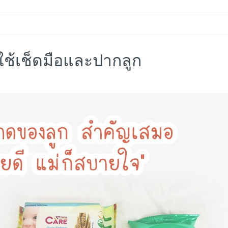
 ใช้เช็ดมือและปากลูก