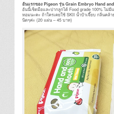
อันแรกของ Pigeon รุ่น Grain Embryo Hand an
อันนี้เช็ดมือและปากลูกได้ Food grade 100% ไม่มีแอลก
หอมนะคะ ถ้าใครเคยใช้ SKII น้ำป้าเจี๊ยบ กลิ่นคล
นิดๆค่ะ (20 แผ่น – 45 บาท)