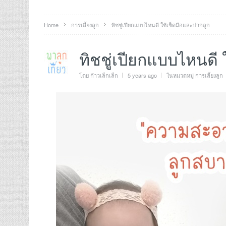
Home
การเลี้ยงลูก
ทิชชู่เปียกแบบไหนดี ใช้เช็ดมือและปากลูก
ทิชชู่เปียกแบบไหนดี
โดย
ก้าวเล็กเล็ก
5 years ago
ในหมวดหมู่
การเลี้ยงลูก