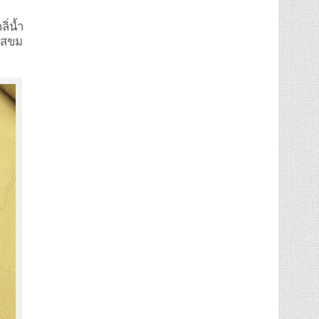
ิ่น้ำ
ีรสขม