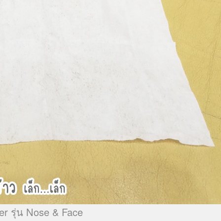
er รุ่น Nose & Face