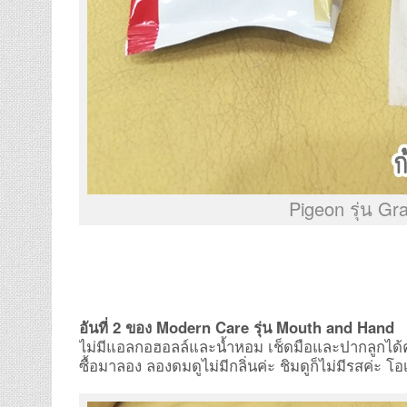
Pigeon รุ่น G
อันที่ 2 ของ Modern Care รุ่น Mouth and Hand
ไม่มีแอลกอฮอลล์และน้ำหอม เช็ดมือและปากลูกได้ค่ะ 
ซื้อมาลอง ลองดมดูไม่มีกลิ่นค่ะ ชิมดูก็ไม่มีรสค่ะ 