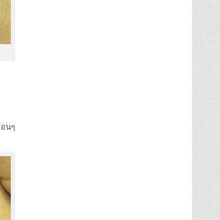
อ่อนๆ