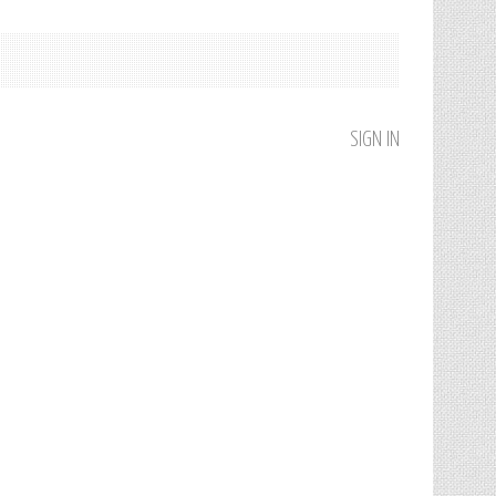
SIGN IN