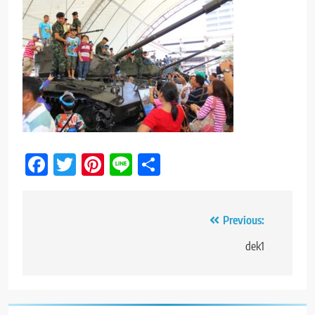
Facebook
Twitter
Pinterest
Line
Share
Post
Previous:
navigation
dek1