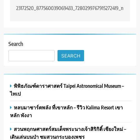
navigation
23172520_877560039069433_7280299767915272419_n
Search
SEARCH
พิพิธภัณฑ์ดาราศาสตร์ Taipei Astronomical Museum –
ไทเป
หลบมาชาร์ตพลัง ที่เขาหลัก – รีวิว Kalima Resort เขา
หลัก พังงา
สวนพฤกษศาสตร์สมเด็จพระนางเจ้าสิริกิติ์ เชียงใหม่ –
เดินเล่นบนป่า ชมสวนกระบองเพชร