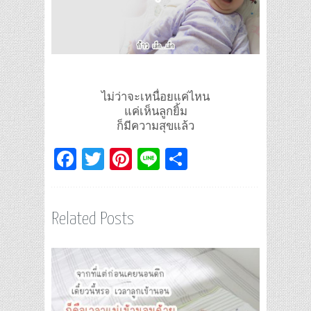
ไม่ว่าจะเหนื่อยแค่ไหน
แค่เห็นลูกยิ้ม
ก็มีความสุขแล้ว
Facebook
Twitter
Pinterest
Line
Share
Related Posts