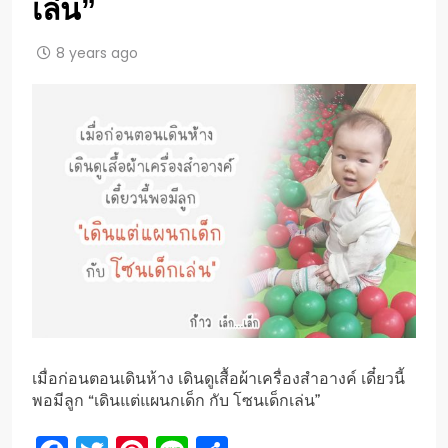
เล่น”
8 years ago
เมื่อก่อนตอนเดินห้าง เดินดูเสื้อผ้าเครื่องสำอางค์ เดี๋ยวนี้
พอมีลูก “เดินแต่แผนกเด็ก กับ โซนเด็กเล่น”