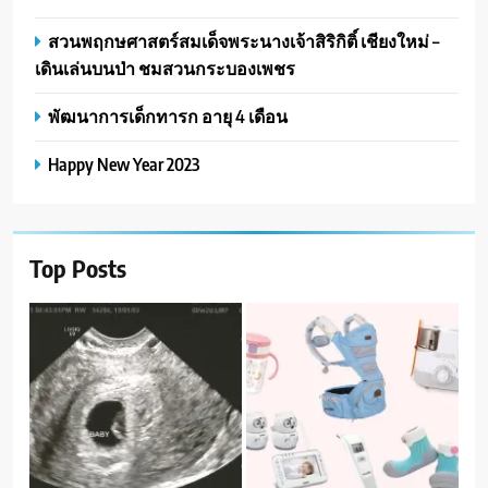
สวนพฤกษศาสตร์สมเด็จพระนางเจ้าสิริกิติ์ เชียงใหม่ –
เดินเล่นบนป่า ชมสวนกระบองเพชร
พัฒนาการเด็กทารก อายุ 4 เดือน
Happy New Year 2023
Top Posts