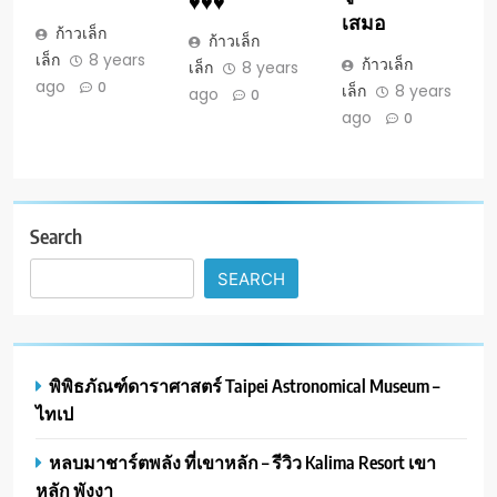
♥️♥️♥️
เสมอ
ก้าวเล็ก
ก้าวเล็ก
เล็ก
8 years
ก้าวเล็ก
เล็ก
8 years
ago
0
เล็ก
8 years
ago
0
ago
0
Search
SEARCH
พิพิธภัณฑ์ดาราศาสตร์ Taipei Astronomical Museum –
ไทเป
หลบมาชาร์ตพลัง ที่เขาหลัก – รีวิว Kalima Resort เขา
หลัก พังงา