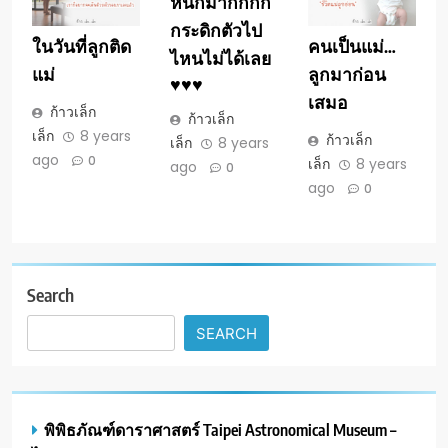
หนักมากกกก
กระดิกตัวไป
ในวันที่ลูกติด
คนเป็นแม่…
ไหนไม่ได้เลย
แม่
ลูกมาก่อน
♥️♥️♥️
เสมอ
ก้าวเล็ก
ก้าวเล็ก
เล็ก
8 years
ก้าวเล็ก
เล็ก
8 years
ago
0
เล็ก
8 years
ago
0
ago
0
Search
SEARCH
พิพิธภัณฑ์ดาราศาสตร์ Taipei Astronomical Museum –