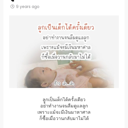
9 years ago
ลููกเป็นเด็กได้ครั้งเดียว
อย่าทำงานจนลืมดูแลลูก
เพราะแม้จะมีเงินมาหาศาล
ก็ซื้อเมื่อวานกลับมาไม่ได้