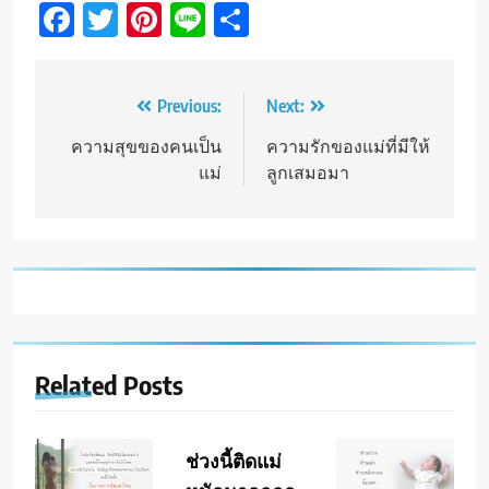
Facebook
Twitter
Pinterest
Line
Share
Post
Previous:
Next:
navigation
ความสุขของคนเป็น
ความรักของแม่ที่มีให้
แม่
ลูกเสมอมา
Related Posts
ช่วงนี้ติดแม่