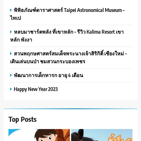
พิพิธภัณฑ์ดาราศาสตร์ Taipei Astronomical Museum –
ไทเป
หลบมาชาร์ตพลัง ที่เขาหลัก – รีวิว Kalima Resort เขา
หลัก พังงา
สวนพฤกษศาสตร์สมเด็จพระนางเจ้าสิริกิติ์ เชียงใหม่ –
เดินเล่นบนป่า ชมสวนกระบองเพชร
พัฒนาการเด็กทารก อายุ 4 เดือน
Happy New Year 2023
Top Posts