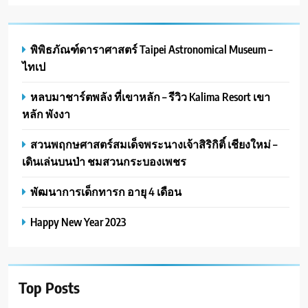
พิพิธภัณฑ์ดาราศาสตร์ Taipei Astronomical Museum –
ไทเป
หลบมาชาร์ตพลัง ที่เขาหลัก – รีวิว Kalima Resort เขา
หลัก พังงา
สวนพฤกษศาสตร์สมเด็จพระนางเจ้าสิริกิติ์ เชียงใหม่ –
เดินเล่นบนป่า ชมสวนกระบองเพชร
พัฒนาการเด็กทารก อายุ 4 เดือน
Happy New Year 2023
Top Posts