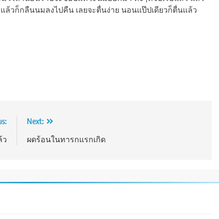
วก็กลืนนมลงไปคืน เลยจะตื่นง่าย นอนแป๊ปเดียวก็ตื่นแล้ว
us:
Next:
ล้ว
ผดร้อนในทารกแรกเกิด