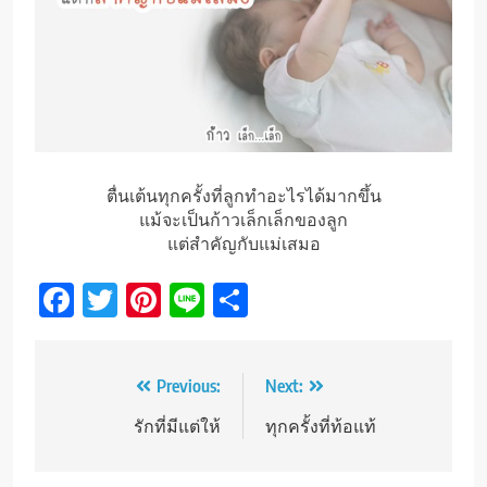
ตื่นเต้นทุกครั้งที่ลูกทำอะไรได้มากขึ้น
แม้จะเป็นก้าวเล็กเล็กของลูก
แต่สำคัญกับแม่เสมอ
Facebook
Twitter
Pinterest
Line
Share
Post
Previous:
Next:
navigation
รักที่มีแต่ให้
ทุกครั้งที่ท้อแท้