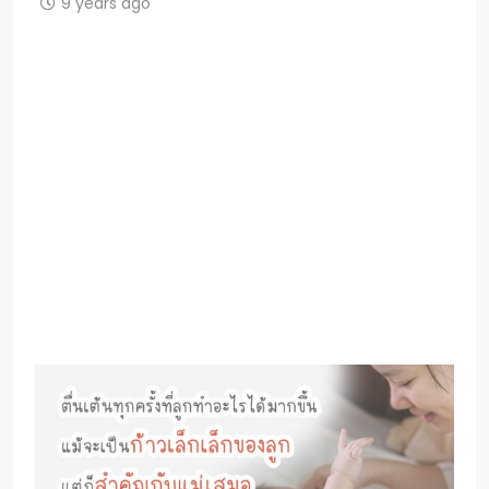
9 years ago