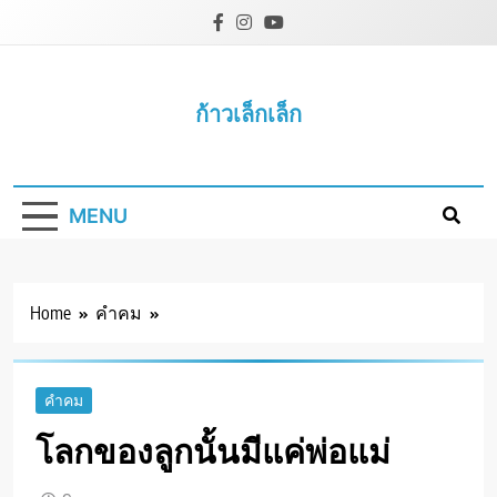
Skip
to
content
ก้าวเล็กเล็ก
MENU
Home
คำคม
คำคม
โลกของลูกนั้นมีแค่พ่อแม่