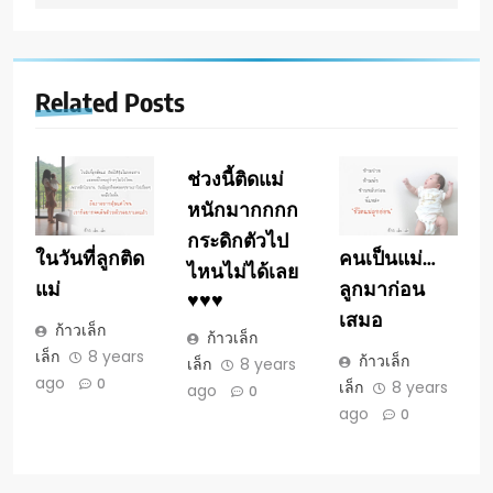
Related Posts
ช่วงนี้ติดแม่
หนักมากกกก
กระดิกตัวไป
ในวันที่ลูกติด
คนเป็นแม่…
ไหนไม่ได้เลย
แม่
ลูกมาก่อน
♥️♥️♥️
เสมอ
ก้าวเล็ก
ก้าวเล็ก
เล็ก
8 years
ก้าวเล็ก
เล็ก
8 years
ago
0
เล็ก
8 years
ago
0
ago
0