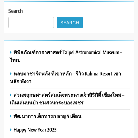
Search
SEARCH
พิพิธภัณฑ์ดาราศาสตร์ Taipei Astronomical Museum –
ไทเป
หลบมาชาร์ตพลัง ที่เขาหลัก – รีวิว Kalima Resort เขา
หลัก พังงา
สวนพฤกษศาสตร์สมเด็จพระนางเจ้าสิริกิติ์ เชียงใหม่ –
เดินเล่นบนป่า ชมสวนกระบองเพชร
พัฒนาการเด็กทารก อายุ 4 เดือน
Happy New Year 2023