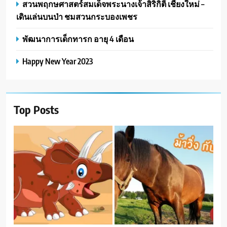
สวนพฤกษศาสตร์สมเด็จพระนางเจ้าสิริกิติ์ เชียงใหม่ –
เดินเล่นบนป่า ชมสวนกระบองเพชร
พัฒนาการเด็กทารก อายุ 4 เดือน
Happy New Year 2023
Top Posts